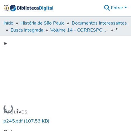
Entrar
Comunidades
&
Início
História de São Paulo
Documentos Interessantes
Coleções
Busca Integrada
Volume 14 - CORRESPONDENCIAS DIVERSAS
*
Tudo na
Biblioteca
*
Digital
Estatísticas
Carregando...
Arquivos
p245.pdf
(107,53 KB)