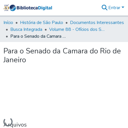
Entrar
Comunidades
&
Início
História de São Paulo
Documentos Interessantes
Coleções
Busca Integrada
Volume 88 - Ofícios dos Senhores Governadores Interinos da Capitania de São Paulo (1817- 1819)
Tudo na
Para o Senado da Camara do Rio de Janeiro
Biblioteca
Digital
Para o Senado da Camara do Rio de
Estatísticas
Janeiro
Carregando...
Arquivos