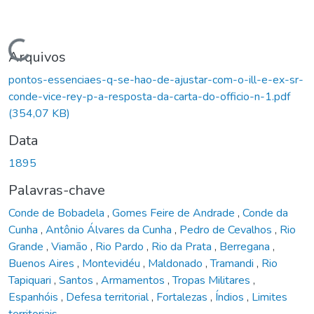
Carregando...
Arquivos
pontos-essenciaes-q-se-hao-de-ajustar-com-o-ill-e-ex-sr-
conde-vice-rey-p-a-resposta-da-carta-do-officio-n-1.pdf
(354,07 KB)
Data
1895
Palavras-chave
Conde de Bobadela
,
Gomes Feire de Andrade
,
Conde da
Cunha
,
Antônio Álvares da Cunha
,
Pedro de Cevalhos
,
Rio
Grande
,
Viamão
,
Rio Pardo
,
Rio da Prata
,
Berregana
,
Buenos Aires
,
Montevidéu
,
Maldonado
,
Tramandi
,
Rio
Tapiquari
,
Santos
,
Armamentos
,
Tropas Militares
,
Espanhóis
,
Defesa territorial
,
Fortalezas
,
Índios
,
Limites
territoriais