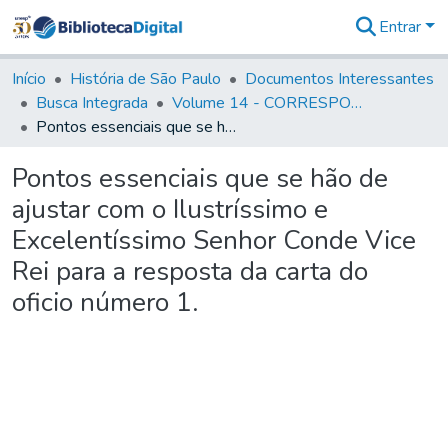
Entrar
Comunidades
&
Início
História de São Paulo
Documentos Interessantes
Coleções
Busca Integrada
Volume 14 - CORRESPONDENCIAS DIVERSAS
Tudo na
Pontos essenciais que se hão de ajustar com o Ilustríssimo e Excelentíssimo Senhor Conde Vice Rei para a resposta da carta do oficio número 1.
Biblioteca
Digital
Pontos essenciais que se hão de
Estatísticas
ajustar com o Ilustríssimo e
Excelentíssimo Senhor Conde Vice
Rei para a resposta da carta do
oficio número 1.