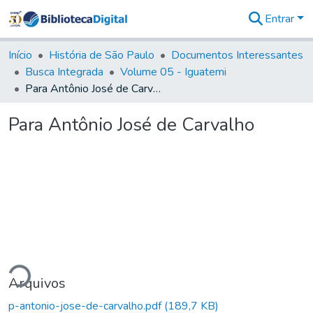
Entrar
Comunidades
&
Início
História de São Paulo
Documentos Interessantes
Coleções
Busca Integrada
Volume 05 - Iguatemi
Tudo na
Para Antônio José de Carvalho
Biblioteca
Digital
Para Antônio José de Carvalho
Estatísticas
ando...
Arquivos
p-antonio-jose-de-carvalho.pdf
(189,7 KB)