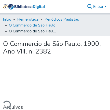
Entrar
Comunidades
&
Início
Hemeroteca
Periódicos Paulistas
Coleções
O Commercio de São Paulo
Tudo na
O Commercio de São Paulo, 1900, Ano VIII, n. 2382
Biblioteca
Digital
O Commercio de São Paulo, 1900,
Estatísticas
Ano VIII, n. 2382
ando...
Arquivos