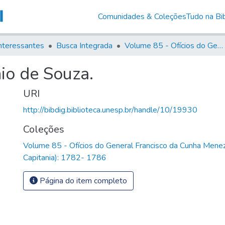
Comunidades & Coleções
Tudo na Bib
nteressantes
Busca Integrada
Volume 85 - Ofícios do General Francisco da Cunha Menezes (Governador da Capitania): 1782- 1786
io de Souza.
URI
http://bibdig.biblioteca.unesp.br/handle/10/19930
Coleções
Volume 85 - Ofícios do General Francisco da Cunha Mene
Capitania): 1782- 1786
Página do item completo