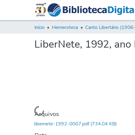
Início
Hemeroteca
LiberNete, 1992, ano I
Carregando...
Arquivos
libernete-1992-0007.pdf
(734,04 KB)