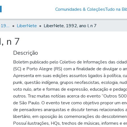
Comunidades & Coleções
Tudo na Bib
Canto Libertário (1906-1995)
LiberNete
LiberNete, 1992, ano I, n 7
, n 7
Descrição
Boletim publicado pelo Coletivo de Informações das cidad
(SC) e Porto Alegre (RS) com a finalidade de divulgar o an
Apresenta em suas edições assuntos ligados à política, c
punk, questão indígena, grupos neofascistas, ecologia, nud
voto nulo, arte e formas de expressão, educação e pedagog
outros. Traz muitas notícias acerca do evento “Outros 500
de São Paulo. O evento teve como objetivo propor um enc
de pensadores anarquistas e discutir temas relacionados
libertário, em oposição às comemorações do descobrimen
Possuí ilustrações, HQs, trechos de músicas, informes e e