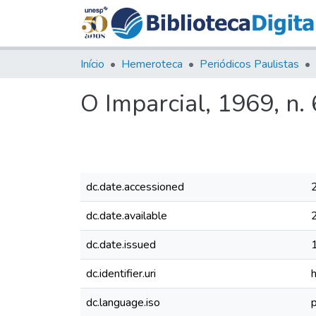
Início
Hemeroteca
Periódicos Paulistas
O Imparcial, 1969, n.
dc.date.accessioned
dc.date.available
dc.date.issued
dc.identifier.uri
dc.language.iso