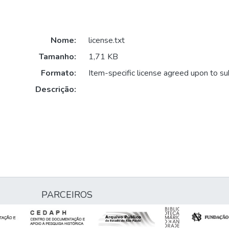
Nome:
license.txt
Tamanho:
1,71 KB
Formato:
Item-specific license agreed upon to s
Descrição:
PARCEIROS