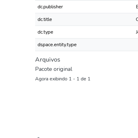
dc.publisher
dc.title
dc.type
J
dspace.entity.type
Arquivos
Pacote original
Agora exibindo
1 - 1 de 1