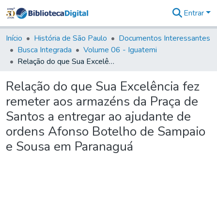
Entrar
Comunidades
&
Início
História de São Paulo
Documentos Interessantes
Coleções
Busca Integrada
Volume 06 - Iguatemi
Tudo na
Relação do que Sua Excelência fez remeter aos armazéns da Praça de Santos a entregar ao ajudante de ordens Afonso Botelho de Sampaio e Sousa em Paranaguá
Biblioteca
Digital
Relação do que Sua Excelência fez
Estatísticas
remeter aos armazéns da Praça de
Santos a entregar ao ajudante de
ordens Afonso Botelho de Sampaio
e Sousa em Paranaguá