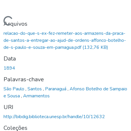
Carregando...
Arquivos
relacao-do-que-s-ex-fez-remeter-aos-armazens-da-praca-
de-santos-a-entregar-ao-ajud-de-ordens-affonco-botelho-
de-s-paulo-e-souza-em-parnagua.pdf
(132,76 KB)
Data
1894
Palavras-chave
São Paulo
,
Santos
,
Paranaguá
,
Afonso Botelho de Sampaio
e Sousa
,
Armamentos
URI
http://bibdig.biblioteca.unesp.br/handle/10/12632
Coleções