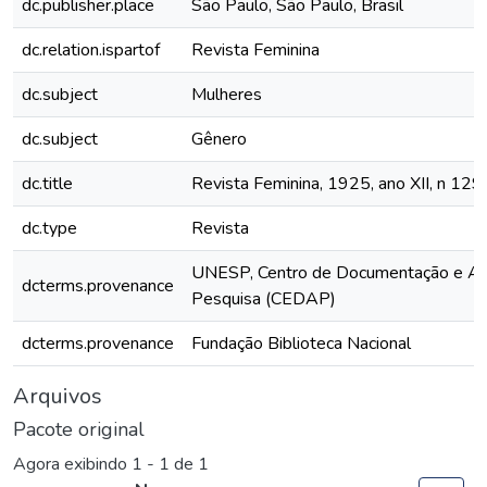
dc.publisher.place
São Paulo, São Paulo, Brasil
dc.relation.ispartof
Revista Feminina
dc.subject
Mulheres
dc.subject
Gênero
dc.title
Revista Feminina, 1925, ano XII, n 129
dc.type
Revista
UNESP, Centro de Documentação e Ap
dcterms.provenance
Pesquisa (CEDAP)
dcterms.provenance
Fundação Biblioteca Nacional
Arquivos
Pacote original
Agora exibindo
1 - 1 de 1