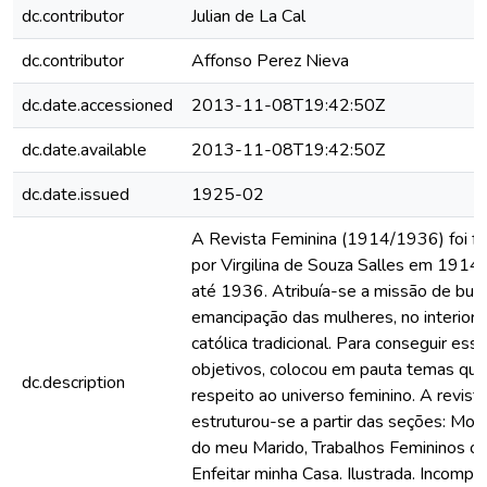
dc.contributor
Julian de La Cal
dc.contributor
Affonso Perez Nieva
dc.date.accessioned
2013-11-08T19:42:50Z
dc.date.available
2013-11-08T19:42:50Z
dc.date.issued
1925-02
A Revista Feminina (1914/1936) foi f
por Virgilina de Souza Salles em 1914 e
até 1936. Atribuía-se a missão de busc
emancipação das mulheres, no interior d
católica tradicional. Para conseguir ess
objetivos, colocou em pauta temas que
dc.description
respeito ao universo feminino. A revist
estruturou-se a partir das seções: Mo
do meu Marido, Trabalhos Femininos o
Enfeitar minha Casa. Ilustrada. Incomple