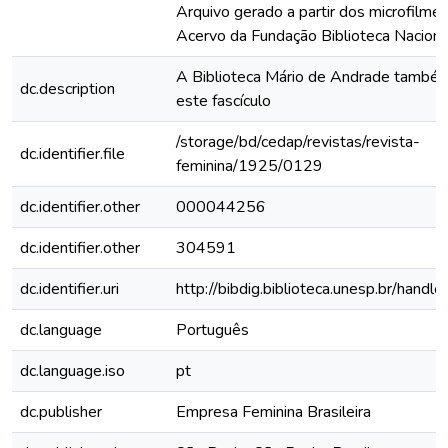
Arquivo gerado a partir dos microfilme
Acervo da Fundação Biblioteca Naciona
A Biblioteca Mário de Andrade també
dc.description
este fascículo
/storage/bd/cedap/revistas/revista-
dc.identifier.file
feminina/1925/0129
dc.identifier.other
000044256
dc.identifier.other
304591
dc.identifier.uri
http://bibdig.biblioteca.unesp.br/hand
dc.language
Português
dc.language.iso
pt
dc.publisher
Empresa Feminina Brasileira