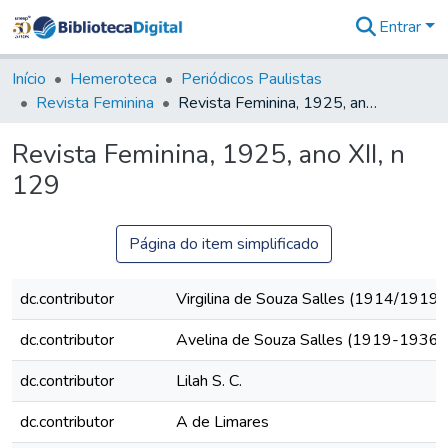
Entrar
Comunidades
&
Início
Hemeroteca
Periódicos Paulistas
Coleções
Revista Feminina
Revista Feminina, 1925, ano XII, n 129
Tudo na
Biblioteca
Revista Feminina, 1925, ano XII, n
Digital
129
Estatísticas
Página do item simplificado
dc.contributor
Virgilina de Souza Salles (1914/1919)
dc.contributor
Avelina de Souza Salles (1919-1936)
dc.contributor
Lilah S. C.
dc.contributor
A de Limares