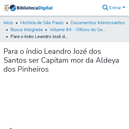
Entrar
Comunidades
&
Início
História de São Paulo
Documentos Interessantes
Coleções
Busca Integrada
Volume 84 - Ofícios do General Martins Lopes de Saldanha (Governador da Capitania): 1782- 1786
Tudo na
Para o índio Leandro Jozé dos Santos ser Capitam mor da Aldeya dos Pinheiros
Biblioteca
Digital
Para o índio Leandro Jozé dos
Estatísticas
Santos ser Capitam mor da Aldeya
dos Pinheiros
Carregando...