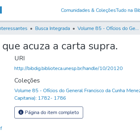
Comunidades & Coleções
Tudo na Bib
nteressantes
Busca Integrada
Volume 85 - Ofícios do General Francisco da Cunha Menezes (Governador da Capitania): 1782- 1786
que acuza a carta supra.
URI
http://bibdig.biblioteca.unesp.br/handle/10/20120
Coleções
Volume 85 - Ofícios do General Francisco da Cunha Mene
Capitania): 1782- 1786
Página do item completo
f