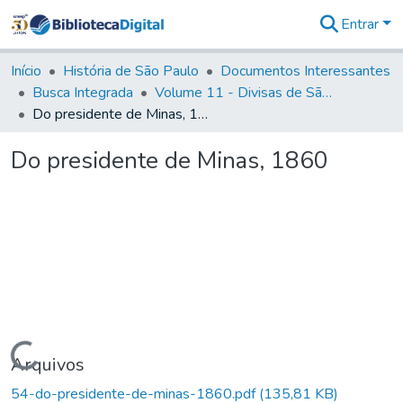
Entrar
Comunidades
&
Início
História de São Paulo
Documentos Interessantes
Coleções
Busca Integrada
Volume 11 - Divisas de São Paulo e Minas Gerais
Tudo na
Do presidente de Minas, 1860
Biblioteca
Digital
Do presidente de Minas, 1860
Estatísticas
Carregando...
Arquivos
54-do-presidente-de-minas-1860.pdf
(135,81 KB)