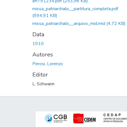
aff791234.pdf
(253,96 KB)
missa_patriarchalis__partitura_completa.pdf
(994,91 KB)
missa_patriarchalis__arquivo_mid.mid
(4,72 KB)
Data
1910
Autores
Perosi, Lorenzo
Editor
L. Schwann