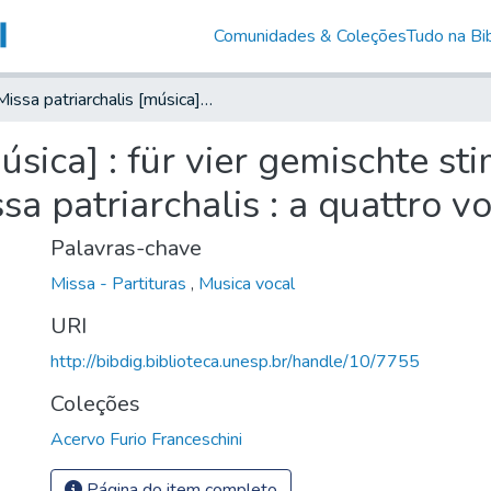
Comunidades & Coleções
Tudo na Bib
Missa patriarchalis [música] : für vier gemischte stimmen mit orgelbegleitung = Missa patriarchalis : a quattro voci dispari con organo
úsica] : für vier gemischte s
a patriarchalis : a quattro v
Palavras-chave
Missa - Partituras
,
Musica vocal
URI
http://bibdig.biblioteca.unesp.br/handle/10/7755
Coleções
Acervo Furio Franceschini
Página do item completo