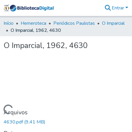
Entrar
Comunidades
&
Início
Hemeroteca
Periódicos Paulistas
O Imparcial
Coleções
O Imparcial, 1962, 4630
Tudo na
Biblioteca
O Imparcial, 1962, 4630
Digital
Estatísticas
Carregando...
Arquivos
4630.pdf
(9,41 MB)