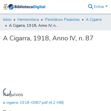
Entrar
Comunidades
&
Início
Hemeroteca
Periódicos Paulistas
A Cigarra
Coleções
A Cigarra, 1918, Anno IV, n. 87
Tudo na
Biblioteca
A Cigarra, 1918, Anno IV, n. 87
Digital
Estatísticas
Carregando...
Arquivos
a-cigarra-1918-0087.pdf
(4,2 MB)