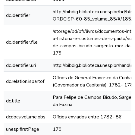
http://bibdig.biblioteca.unesp.br/bd/bf
dc.identifier
ORDCISP-60-85_volume_85/#/185/
/storage/bd/bfr/livros/documentos-int
a-historia-e-costumes-de-s-paulo/vol-
dc.identifier.file
de-campos-bicudo-sargento-mor-da-vi
179
dc.identifier.uri
http://bibdig.biblioteca.unesp.br/hand
Ofícios do General Francisco da Cunha
dc.relation.ispartof
(Governador da Capitania): 1782- 178
Para Felipe de Campos Bicudo, Sargent
dc.title
da Faxina
dcdocs.volume.obs
Ofícios enviados entre 1782- 86
unesp.firstPage
179