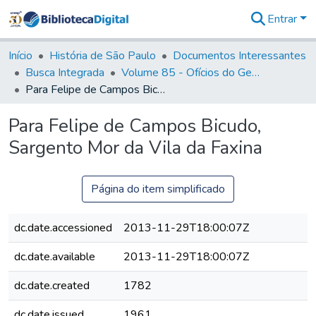
Entrar
Comunidades
&
Início
História de São Paulo
Documentos Interessantes
Coleções
Busca Integrada
Volume 85 - Ofícios do General Francisco da Cunha Menezes (Governador da Capitania): 1782- 1786
Tudo na
Para Felipe de Campos Bicudo, Sargento Mor da Vila da Faxina
Biblioteca
Digital
Para Felipe de Campos Bicudo,
Estatísticas
Sargento Mor da Vila da Faxina
Página do item simplificado
dc.date.accessioned
2013-11-29T18:00:07Z
dc.date.available
2013-11-29T18:00:07Z
dc.date.created
1782
dc.date.issued
1961