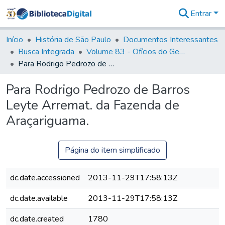
Entrar
Comunidades
&
Início
História de São Paulo
Documentos Interessantes
Coleções
Busca Integrada
Volume 83 - Ofícios do General Martim Lopes Lobo de Saldanha (Governador da Capitania): 1780- 1782
Tudo na
Para Rodrigo Pedrozo de Barros Leyte Arremat. da Fazenda de Araçariguama.
Biblioteca
Digital
Para Rodrigo Pedrozo de Barros
Estatísticas
Leyte Arremat. da Fazenda de
Araçariguama.
Página do item simplificado
dc.date.accessioned
2013-11-29T17:58:13Z
dc.date.available
2013-11-29T17:58:13Z
dc.date.created
1780