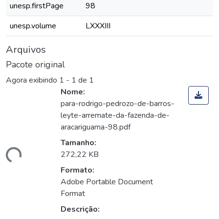
unesp.firstPage
98
unesp.volume
LXXXIII
Arquivos
Pacote original
Agora exibindo
1 - 1 de 1
Nome:
para-rodrigo-pedrozo-de-barros-
leyte-arremate-da-fazenda-de-
aracariguama-98.pdf
Tamanho:
gando...
272,22 KB
Formato:
Adobe Portable Document
Format
Descrição: