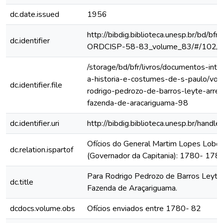
dc.date.issued
1956
http://bibdig.biblioteca.unesp.br/bd/bf
dc.identifier
ORDCISP-58-83_volume_83/#/102/
/storage/bd/bfr/livros/documentos-int
a-historia-e-costumes-de-s-paulo/vol
dc.identifier.file
rodrigo-pedrozo-de-barros-leyte-arre
fazenda-de-aracariguama-98
dc.identifier.uri
http://bibdig.biblioteca.unesp.br/hand
Ofícios do General Martim Lopes Lobo
dc.relation.ispartof
(Governador da Capitania): 1780- 178
Para Rodrigo Pedrozo de Barros Leyte
dc.title
Fazenda de Araçariguama.
dcdocs.volume.obs
Ofícios enviados entre 1780- 82