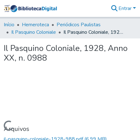
Entrar
Comunidades
&
Início
Hemeroteca
Periódicos Paulistas
Coleções
Il Pasquino Coloniale
Il Pasquino Coloniale, 1928, Anno XX, n. 0988
Tudo na
Biblioteca
Il Pasquino Coloniale, 1928, Anno
Digital
XX, n. 0988
Estatísticas
Carregando...
Arquivos
il-pasquino-coloniale-1928-988.pdf
(6,99 MB)