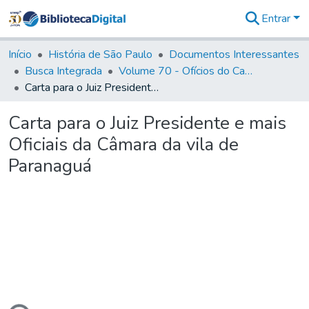
Entrar
Comunidades
&
Início
História de São Paulo
Documentos Interessantes
Coleções
Busca Integrada
Volume 70 - Ofícios do Capitão General Martins Lopes de Saldanha aos diversos funcionários da Capitania (1775-1776)
Tudo na
Carta para o Juiz Presidente e mais Oficiais da Câmara da vila de Paranaguá
Biblioteca
Digital
Carta para o Juiz Presidente e mais
Estatísticas
Oficiais da Câmara da vila de
Paranaguá