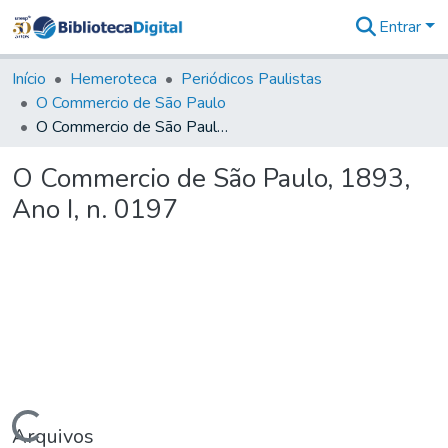
Entrar
Comunidades
&
Início
Hemeroteca
Periódicos Paulistas
Coleções
O Commercio de São Paulo
Tudo na
O Commercio de São Paulo, 1893, Ano I, n. 0197
Biblioteca
Digital
O Commercio de São Paulo, 1893,
Estatísticas
Ano I, n. 0197
Arquivos