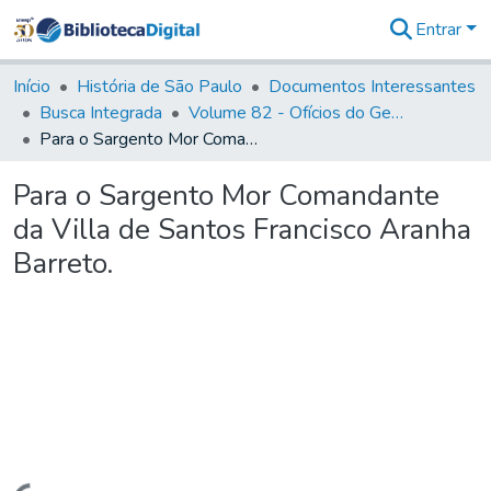
Entrar
Comunidades
&
Início
História de São Paulo
Documentos Interessantes
Coleções
Busca Integrada
Volume 82 - Ofícios do General Martim Lopes Lobo de Saldanha (Governador da Capitania): 1779- 1780
Tudo na
Para o Sargento Mor Comandante da Villa de Santos Francisco Aranha Barreto.
Biblioteca
Digital
Para o Sargento Mor Comandante
Estatísticas
da Villa de Santos Francisco Aranha
Barreto.