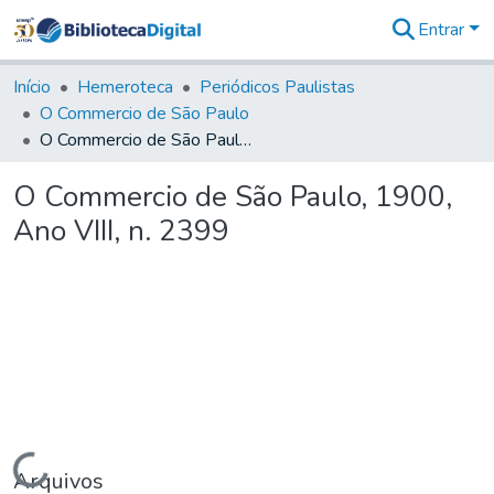
Entrar
Comunidades
&
Início
Hemeroteca
Periódicos Paulistas
Coleções
O Commercio de São Paulo
Tudo na
O Commercio de São Paulo, 1900, Ano VIII, n. 2399
Biblioteca
Digital
O Commercio de São Paulo, 1900,
Estatísticas
Ano VIII, n. 2399
Carregando...
Arquivos