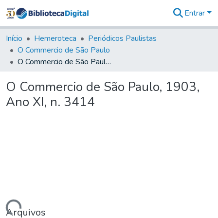
Entrar
Comunidades
&
Início
Hemeroteca
Periódicos Paulistas
Coleções
O Commercio de São Paulo
Tudo na
O Commercio de São Paulo, 1903, Ano XI, n. 3414
Biblioteca
Digital
O Commercio de São Paulo, 1903,
Estatísticas
Ano XI, n. 3414
Arquivos