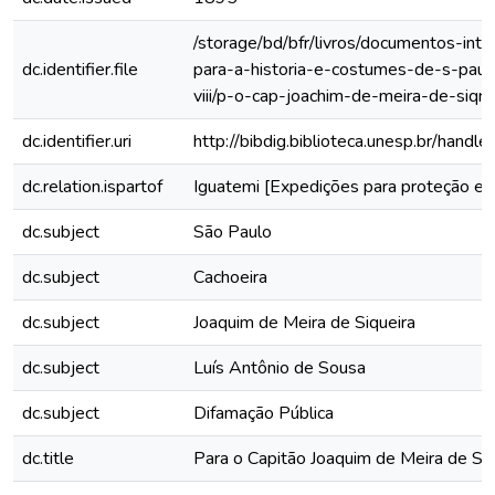
/storage/bd/bfr/livros/documentos-int
dc.identifier.file
para-a-historia-e-costumes-de-s-paul
viii/p-o-cap-joachim-de-meira-de-siqr/
dc.identifier.uri
http://bibdig.biblioteca.unesp.br/hand
dc.relation.ispartof
Iguatemi [Expedições para proteção e 
dc.subject
São Paulo
dc.subject
Cachoeira
dc.subject
Joaquim de Meira de Siqueira
dc.subject
Luís Antônio de Sousa
dc.subject
Difamação Pública
dc.title
Para o Capitão Joaquim de Meira de Siq