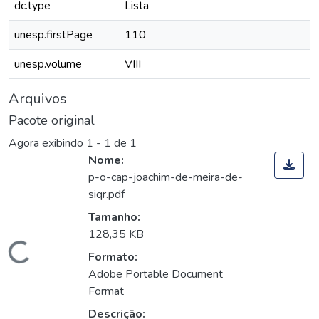
dc.type
Lista
unesp.firstPage
110
unesp.volume
VIII
Arquivos
Pacote original
Agora exibindo
1 - 1 de 1
Nome:
p-o-cap-joachim-de-meira-de-
siqr.pdf
Tamanho:
128,35 KB
Carregando...
Formato:
Adobe Portable Document
Format
Descrição: