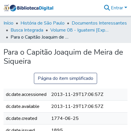
Entrar
Comunidades
&
Início
História de São Paulo
Documentos Interessantes
Coleções
Busca Integrada
Volume 08 - Iguatemi [Expedições para proteção e sustento]
Tudo na
Para o Capitão Joaquim de Meira de Siqueira
Biblioteca
Digital
Para o Capitão Joaquim de Meira de
Estatísticas
Siqueira
Página do item simplificado
dc.date.accessioned
2013-11-29T17:06:57Z
dc.date.available
2013-11-29T17:06:57Z
dc.date.created
1774-06-25
dc.date.issued
1895