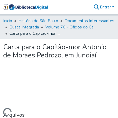
Entrar
Comunidades
&
Início
História de São Paulo
Documentos Interessantes
Coleções
Busca Integrada
Volume 70 - Ofícios do Capitão General Martins Lopes de Saldanha aos diversos funcionários da Capitania (1775-1776)
Tudo na
Carta para o Capitão-mor Antonio de Moraes Pedrozo, em Jundiaí
Biblioteca
Digital
Carta para o Capitão-mor Antonio
Estatísticas
de Moraes Pedrozo, em Jundiaí
Arquivos