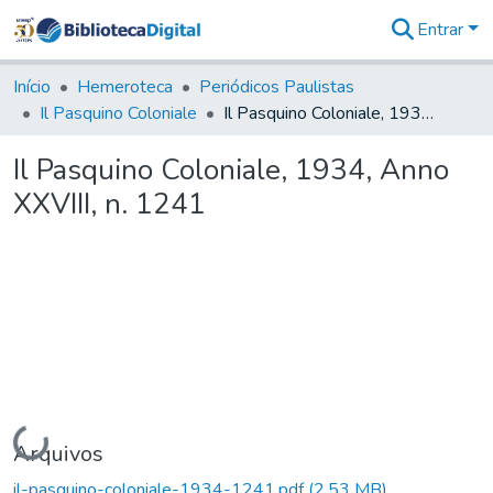
Entrar
Comunidades
&
Início
Hemeroteca
Periódicos Paulistas
Coleções
Il Pasquino Coloniale
Il Pasquino Coloniale, 1934, Anno XXVIII, n. 1241
Tudo na
Biblioteca
Il Pasquino Coloniale, 1934, Anno
Digital
XXVIII, n. 1241
Estatísticas
Carregando...
Arquivos
il-pasquino-coloniale-1934-1241.pdf
(2,53 MB)