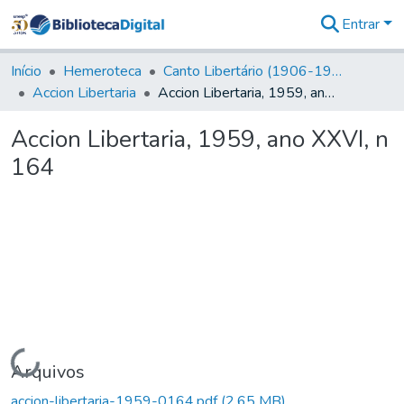
Entrar
Comunidades
&
Início
Hemeroteca
Canto Libertário (1906-1995)
Coleções
Accion Libertaria
Accion Libertaria, 1959, ano XXVI, n 164
Tudo na
Biblioteca
Accion Libertaria, 1959, ano XXVI, n
Digital
164
Estatísticas
Carregando...
Arquivos
accion-libertaria-1959-0164.pdf
(2,65 MB)