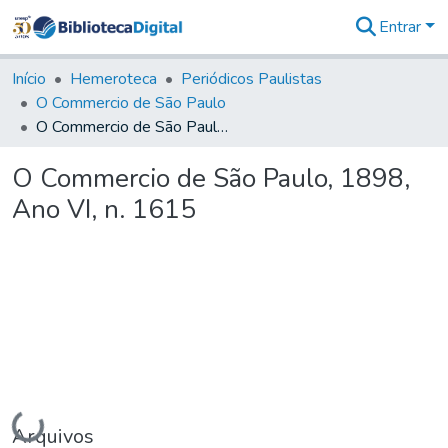
Entrar
Comunidades
&
Início
Hemeroteca
Periódicos Paulistas
Coleções
O Commercio de São Paulo
Tudo na
O Commercio de São Paulo, 1898, Ano VI, n. 1615
Biblioteca
Digital
O Commercio de São Paulo, 1898,
Estatísticas
Ano VI, n. 1615
Carregando...
Arquivos