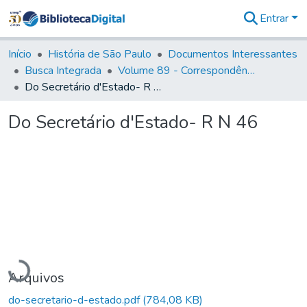
Entrar
Comunidades
&
Início
História de São Paulo
Documentos Interessantes
Coleções
Busca Integrada
Volume 89 - Correspondência do então Governador e Capitão General de São Paulo, Antonio Manoel de Mello Castro (1797-1802)
Tudo na
Do Secretário d'Estado- R N 46
Biblioteca
Digital
Do Secretário d'Estado- R N 46
Estatísticas
Carregando...
Arquivos
do-secretario-d-estado.pdf
(784,08 KB)