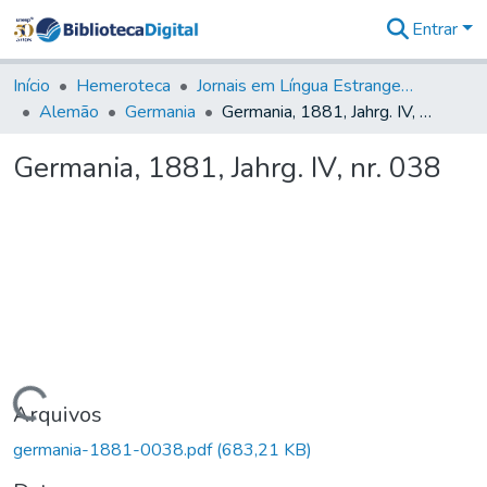
Entrar
Comunidades
&
Início
Hemeroteca
Jornais em Língua Estrangeira
Coleções
Alemão
Germania
Germania, 1881, Jahrg. IV, nr. 038
Tudo na
Biblioteca
Germania, 1881, Jahrg. IV, nr. 038
Digital
Estatísticas
Carregando...
Arquivos
germania-1881-0038.pdf
(683,21 KB)