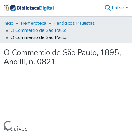
Entrar
Comunidades
&
Início
Hemeroteca
Periódicos Paulistas
Coleções
O Commercio de São Paulo
Tudo na
O Commercio de São Paulo, 1895, Ano III, n. 0821
Biblioteca
Digital
O Commercio de São Paulo, 1895,
Estatísticas
Ano III, n. 0821
Carregando...
Arquivos