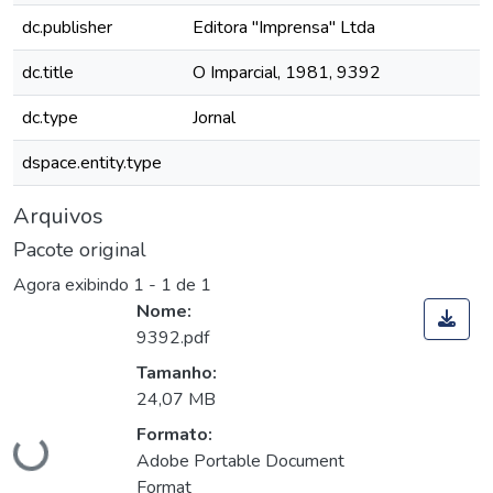
dc.publisher
Editora "Imprensa" Ltda
dc.title
O Imparcial, 1981, 9392
dc.type
Jornal
dspace.entity.type
Arquivos
Pacote original
Agora exibindo
1 - 1 de 1
Nome:
9392.pdf
Tamanho:
24,07 MB
Carregando...
Formato:
Adobe Portable Document
Format