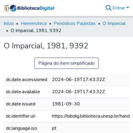
Entrar
Comunidades
&
Início
Hemeroteca
Periódicos Paulistas
O Imparcial
Coleções
O Imparcial, 1981, 9392
Tudo na
Biblioteca
O Imparcial, 1981, 9392
Digital
Estatísticas
Página do item simplificado
dc.date.accessioned
2024-06-19T17:43:32Z
dc.date.available
2024-06-19T17:43:32Z
dc.date.issued
1981-09-30
dc.identifier.uri
https://bibdig.biblioteca.unesp.br/han
dc.language.iso
pt