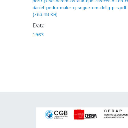
portr-p-se-darem-os-aux-que-carecer-o-ten-c
daniel-pedro-muler-q-segue-em-delig-p-s.pdf
(783,48 KB)
Data
1963