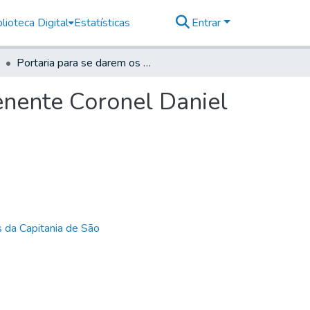
lioteca Digital
Estatísticas
Entrar
Portaria para se darem os Auxílios que carecer o Tenente Coronel Daniel Pedro Müler que segue em deligência para Santos
Tenente Coronel Daniel
 da Capitania de São