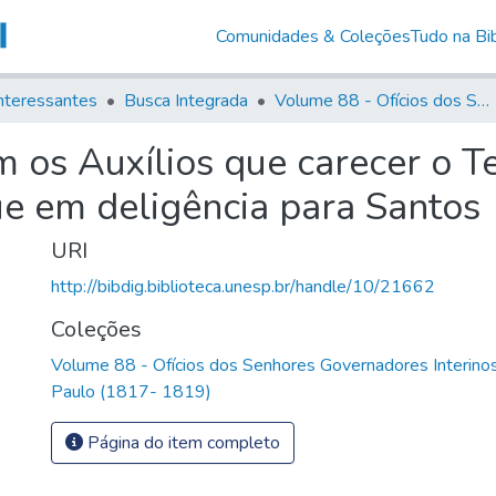
Comunidades & Coleções
Tudo na Bib
nteressantes
Busca Integrada
Volume 88 - Ofícios dos Senhores Governadores Interinos da Capitania de São Paulo (1817- 1819)
m os Auxílios que carecer o 
e em deligência para Santos
URI
http://bibdig.biblioteca.unesp.br/handle/10/21662
Coleções
Volume 88 - Ofícios dos Senhores Governadores Interinos
Paulo (1817- 1819)
Página do item completo