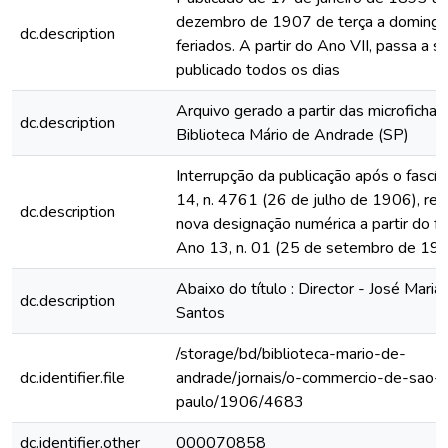
dezembro de 1907 de terça a domingo
dc.description
feriados. A partir do Ano VII, passa a s
publicado todos os dias
Arquivo gerado a partir das microfichas
dc.description
Biblioteca Mário de Andrade (SP)
Interrupção da publicação após o fascí
14, n. 4761 (26 de julho de 1906), rein
dc.description
nova designação numérica a partir do fa
Ano 13, n. 01 (25 de setembro de 19
Abaixo do título : Director - José Maria
dc.description
Santos
/storage/bd/biblioteca-mario-de-
dc.identifier.file
andrade/jornais/o-commercio-de-sao-
paulo/1906/4683
dc.identifier.other
000070858