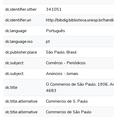
dc.identifier.other
341051
dc.identifier.uri
http://bibdig.biblioteca.unesp.br/hand
dc.language
Português
dc.language.iso
pt
dc.publisher.place
São Paulo, Brasil
dc.subject
Comércio - Periódicos
dc.subject
Anúncios - Jornais
O Commercio de São Paulo, 1906, Ano 
dc.title
4683
dc.title.alternative
Commercio de S. Paulo
dc.title.alternative
Commercio de São Paulo