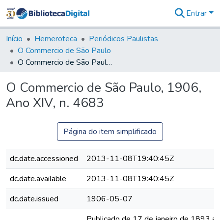
Entrar
Comunidades
&
Início
Hemeroteca
Periódicos Paulistas
Coleções
O Commercio de São Paulo
Tudo na
O Commercio de São Paulo, 1906, Ano XIV, n. 4683
Biblioteca
Digital
O Commercio de São Paulo, 1906,
Estatísticas
Ano XIV, n. 4683
Página do item simplificado
dc.date.accessioned
2013-11-08T19:40:45Z
dc.date.available
2013-11-08T19:40:45Z
dc.date.issued
1906-05-07
Publicado de 17 de janeiro de 1893 a