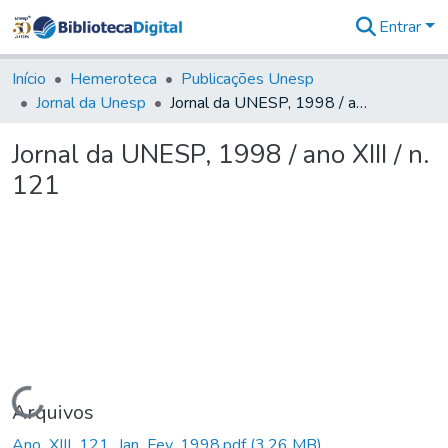
Entrar
Comunidades
&
Início
Hemeroteca
Publicações Unesp
Coleções
Jornal da Unesp
Jornal da UNESP, 1998 / ano XIII / n. 121
Tudo na
Biblioteca
Jornal da UNESP, 1998 / ano XIII / n.
Digital
121
Estatísticas
Carregando...
Arquivos
Ano_XIII_121_Jan_Fev_1998.pdf
(3,26 MB)