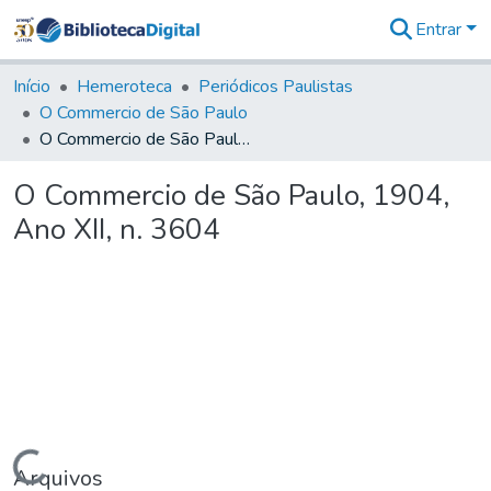
Entrar
Comunidades
&
Início
Hemeroteca
Periódicos Paulistas
Coleções
O Commercio de São Paulo
Tudo na
O Commercio de São Paulo, 1904, Ano XII, n. 3604
Biblioteca
Digital
O Commercio de São Paulo, 1904,
Estatísticas
Ano XII, n. 3604
Carregando...
Arquivos