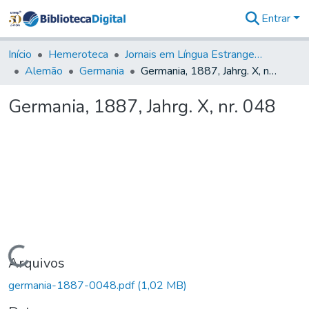
Entrar
Comunidades
&
Início
Hemeroteca
Jornais em Língua Estrangeira
Coleções
Alemão
Germania
Germania, 1887, Jahrg. X, nr. 048
Tudo na
Biblioteca
Germania, 1887, Jahrg. X, nr. 048
Digital
Estatísticas
Carregando...
Arquivos
germania-1887-0048.pdf
(1,02 MB)