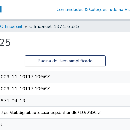
Comunidades & Coleções
Tudo na Bib
O Imparcial
O Imparcial, 1971, 6525
525
Página do item simplificado
2023-11-10T17:10:56Z
2023-11-10T17:10:56Z
1971-04-13
https://bibdig.biblioteca.unesp.br/handle/10/28923
pt