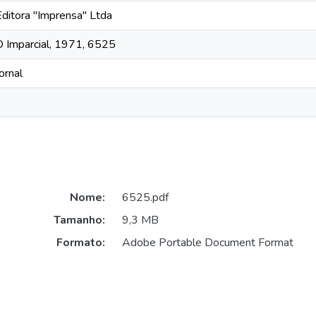
Editora "Imprensa" Ltda
O Imparcial, 1971, 6525
ornal
Nome:
6525.pdf
Tamanho:
9,3 MB
Formato:
Adobe Portable Document Format