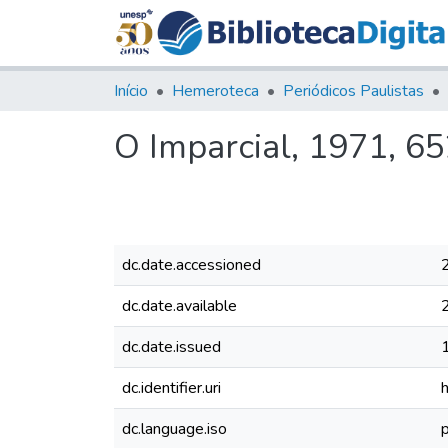
Início
Hemeroteca
Periódicos Paulistas
O Imparcial, 1971, 6
dc.date.accessioned
dc.date.available
dc.date.issued
dc.identifier.uri
dc.language.iso