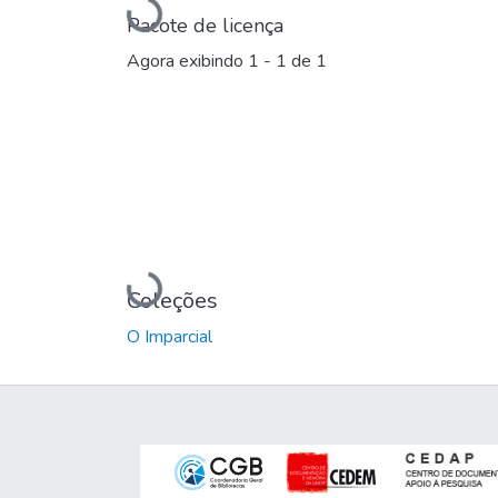
Carregando...
Pacote de licença
Agora exibindo
1 - 1 de 1
Carregando...
Coleções
O Imparcial