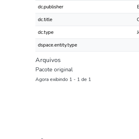
dc.publisher
dc.title
dc.type
J
dspace.entity.type
Arquivos
Pacote original
Agora exibindo
1 - 1 de 1