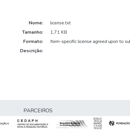
Nome:
license.txt
Tamanho:
1,71 KB
Formato:
Item-specific license agreed upon to s
Descrição:
PARCEIROS