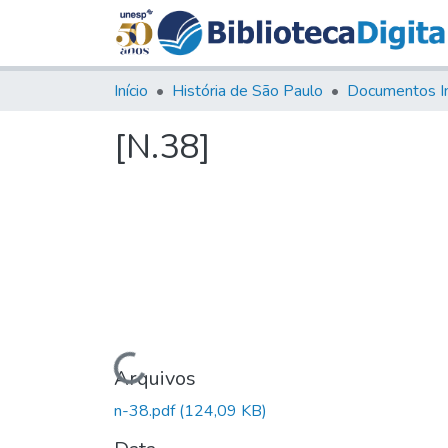
Início
História de São Paulo
Documentos I
[N.38]
Carregando...
Arquivos
n-38.pdf
(124,09 KB)