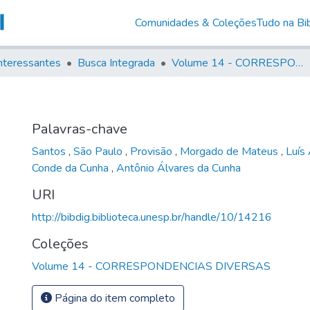
Comunidades & Coleções
Tudo na Bib
nteressantes
Busca Integrada
Volume 14 - CORRESPONDENCIAS DIVERSAS
Palavras-chave
Santos
,
São Paulo
,
Provisão
,
Morgado de Mateus
,
Luís
Conde da Cunha
,
Antônio Álvares da Cunha
URI
http://bibdig.biblioteca.unesp.br/handle/10/14216
Coleções
Volume 14 - CORRESPONDENCIAS DIVERSAS
Página do item completo