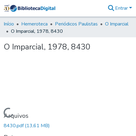
Entrar
Comunidades
&
Início
Hemeroteca
Periódicos Paulistas
O Imparcial
Coleções
O Imparcial, 1978, 8430
Tudo na
Biblioteca
O Imparcial, 1978, 8430
Digital
Estatísticas
Carregando...
Arquivos
8430.pdf
(13,61 MB)