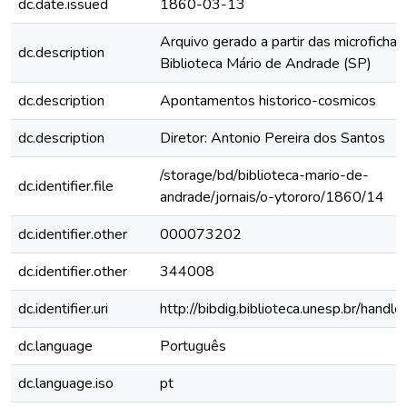
dc.date.issued
1860-03-13
Arquivo gerado a partir das microfichas
dc.description
Biblioteca Mário de Andrade (SP)
dc.description
Apontamentos historico-cosmicos
dc.description
Diretor: Antonio Pereira dos Santos
/storage/bd/biblioteca-mario-de-
dc.identifier.file
andrade/jornais/o-ytororo/1860/14
dc.identifier.other
000073202
dc.identifier.other
344008
dc.identifier.uri
http://bibdig.biblioteca.unesp.br/hand
dc.language
Português
dc.language.iso
pt