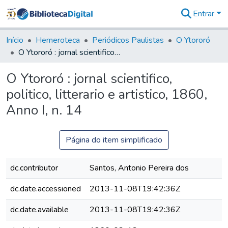
Entrar
Comunidades
&
Início
Hemeroteca
Periódicos Paulistas
O Ytororó
Coleções
O Ytororó : jornal scientifico, politico, litterario e artistico, 1860, Anno I, n. 14
Tudo na
Biblioteca
O Ytororó : jornal scientifico,
Digital
politico, litterario e artistico, 1860,
Estatísticas
Anno I, n. 14
Página do item simplificado
dc.contributor
Santos, Antonio Pereira dos
dc.date.accessioned
2013-11-08T19:42:36Z
dc.date.available
2013-11-08T19:42:36Z