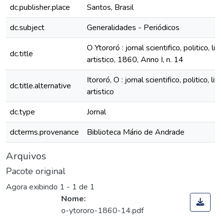
dc.publisher.place
Santos, Brasil
dc.subject
Generalidades - Periódicos
O Ytororó : jornal scientifico, politico, lit
dc.title
artistico, 1860, Anno I, n. 14
Itororó, O : jornal scientifico, politico, lit
dc.title.alternative
artistico
dc.type
Jornal
dcterms.provenance
Biblioteca Mário de Andrade
Arquivos
Pacote original
Agora exibindo
1 - 1 de 1
Nome:
o-ytororo-1860-14.pdf