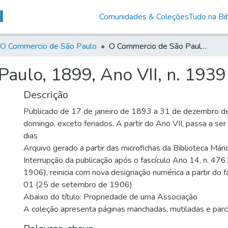
Comunidades & Coleções
Tudo na Bib
O Commercio de São Paulo
O Commercio de São Paulo, 1899, Ano VII, n. 1939
aulo, 1899, Ano VII, n. 1939
Descrição
Publicado de 17 de janeiro de 1893 a 31 de dezembro d
domingo, exceto feriados. A partir do Ano VII, passa a se
dias
Arquivo gerado a partir das microfichas da Biblioteca Már
Interrupção da publicação após o fascículo Ano 14, n. 476
1906), reinicia com nova designação numérica a partir do f
01 (25 de setembro de 1906)
Abaixo do título: Propriedade de uma Associação
A coleção apresenta páginas manchadas, mutiladas e parci