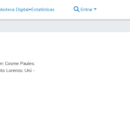
lioteca Digital
Estatísticas
Entrar
ker; Cosme Paules;
ato Lorenzo; Urú -