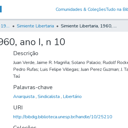
Comunidades & Coleções
Tudo na Bib
Canto Libertário (1906-1995)
Simiente Libertaria
Simiente Libertaria, 1960, ano I, n 10
960, ano I, n 10
Descrição
Juan Verde, Jaime R. Magriña; Solano Palacio; Rudolf Roc
Pedro Rufas; Luis Felipe Villegas; Juan Perez Guzman; J. T
Taú
Palavras-chave
Anarquista
,
Sindicalista
,
Libertário
URI
http://bibdig.biblioteca.unesp.br/handle/10/25210
Coleções