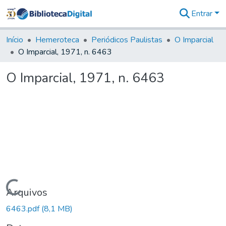
Entrar
Comunidades
&
Início
Hemeroteca
Periódicos Paulistas
O Imparcial
Coleções
O Imparcial, 1971, n. 6463
Tudo na
Biblioteca
O Imparcial, 1971, n. 6463
Digital
Estatísticas
Carregando...
Arquivos
6463.pdf
(8,1 MB)