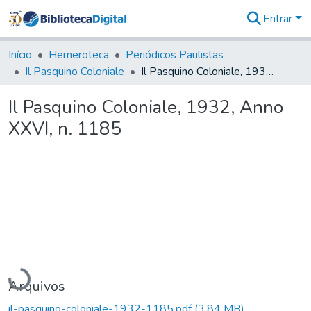
Entrar
Comunidades
&
Início
Hemeroteca
Periódicos Paulistas
Coleções
Il Pasquino Coloniale
Il Pasquino Coloniale, 1932, Anno XXVI, n. 1185
Tudo na
Biblioteca
Il Pasquino Coloniale, 1932, Anno
Digital
XXVI, n. 1185
Estatísticas
Carregando...
Arquivos
il-pasquino-coloniale-1932-1185.pdf
(3,84 MB)