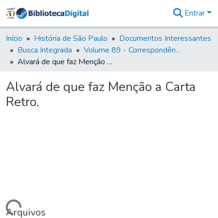
Entrar
Comunidades
&
Início
História de São Paulo
Documentos Interessantes
Coleções
Busca Integrada
Volume 89 - Correspondência do então Governador e Capitão General de São Paulo, Antonio Manoel de Mello Castro (1797-1802)
Tudo na
Alvará de que faz Menção a Carta Retro.
Biblioteca
Digital
Alvará de que faz Menção a Carta
Estatísticas
Retro.
Arquivos