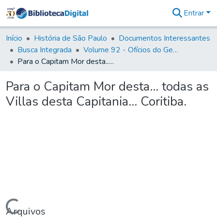
Entrar
Comunidades
&
Início
História de São Paulo
Documentos Interessantes
Coleções
Busca Integrada
Volume 92 - Ofícios do General D. Luiz aos diversos funcionários da Capitania (1768- 1772)
Tudo na
Para o Capitam Mor desta... todas as Villas desta Capitania... Coritiba.
Biblioteca
Digital
Para o Capitam Mor desta... todas as
Estatísticas
Villas desta Capitania... Coritiba.
Carregando...
Arquivos