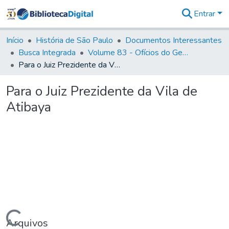
Entrar
Comunidades
&
Início
História de São Paulo
Documentos Interessantes
Coleções
Busca Integrada
Volume 83 - Ofícios do General Martim Lopes Lobo de Saldanha (Governador da Capitania): 1780- 1782
Tudo na
Para o Juiz Prezidente da Vila de Atibaya
Biblioteca
Digital
Para o Juiz Prezidente da Vila de
Estatísticas
Atibaya
Arquivos