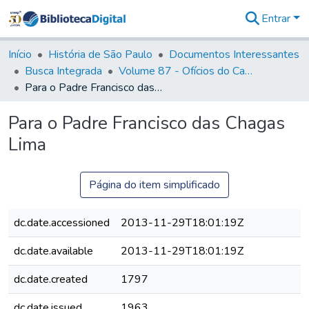
Entrar
Comunidades
&
Início
História de São Paulo
Documentos Interessantes
Coleções
Busca Integrada
Volume 87 - Ofícios do Capitão General Antonio Manoel de Melo Castro e Mendonça (1797- 1801)
Tudo na
Para o Padre Francisco das Chagas Lima
Biblioteca
Digital
Para o Padre Francisco das Chagas
Estatísticas
Lima
Página do item simplificado
dc.date.accessioned
2013-11-29T18:01:19Z
dc.date.available
2013-11-29T18:01:19Z
dc.date.created
1797
dc.date.issued
1963