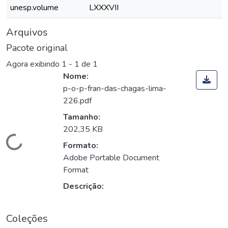
unesp.volume
LXXXVII
Arquivos
Pacote original
Agora exibindo
1 - 1 de 1
Nome:
p-o-p-fran-das-chagas-lima-
226.pdf
Tamanho:
202,35 KB
Carregando...
Formato:
Adobe Portable Document
Format
Descrição:
Coleções