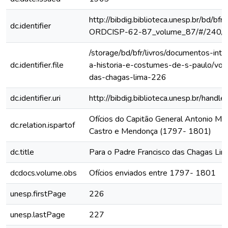
http://bibdig.biblioteca.unesp.br/bd/bf
dc.identifier
ORDCISP-62-87_volume_87/#/240/
/storage/bd/bfr/livros/documentos-int
dc.identifier.file
a-historia-e-costumes-de-s-paulo/vol
das-chagas-lima-226
dc.identifier.uri
http://bibdig.biblioteca.unesp.br/hand
Ofícios do Capitão General Antonio Ma
dc.relation.ispartof
Castro e Mendonça (1797- 1801)
dc.title
Para o Padre Francisco das Chagas Lim
dcdocs.volume.obs
Ofícios enviados entre 1797- 1801
unesp.firstPage
226
unesp.lastPage
227